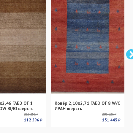
х2,46 ГАБЭ ОГ 1
Ковёр 2,10х2,71 ГАБЭ ОГ 8 W/C
OW BI/BI шерсть
ИРАН шерсть
213 251 ₽
286 826 ₽
112 596 ₽
151 445 ₽