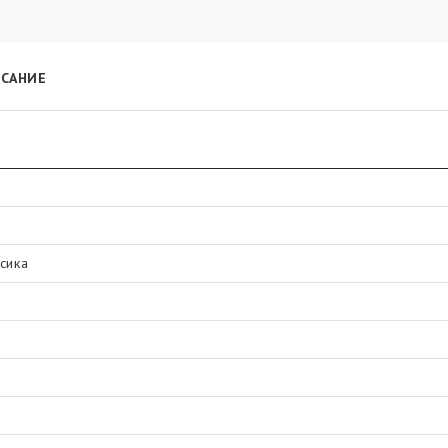
САНИЕ
сика
к