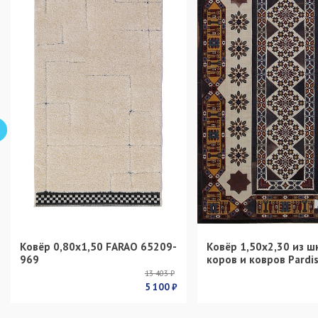
Ковёр 0,80х1,50 FARAO 65209-
Ковёр 1,50х2,30 из ш
969
коров и ковров Pardi
13 403 ₽
5 100 ₽