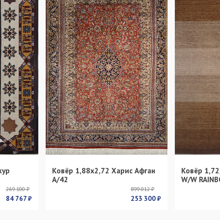
кур
Ковёр 1,88х2,72 Харис Афган
Ковёр 1,72
s
А/42
W/W RAINB
269 100 ₽
899 012 ₽
84 767 ₽
253 300 ₽