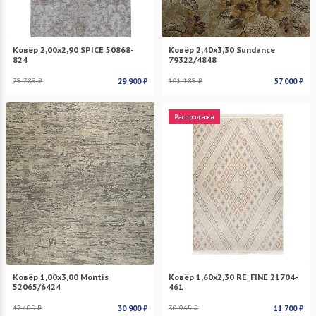
Ковёр 2,00х2,90 SPICE 50868-
Ковёр 2,40х3,30 Sundance
824
79322/4848
79 789 ₽
29 900 ₽
101 189 ₽
57 000 ₽
Распродажа
Ковёр 1,00х3,00 Montis
Ковёр 1,60х2,30 RE_FINE 21704-
52065/6424
461
47 405 ₽
30 900 ₽
30 965 ₽
11 700 ₽