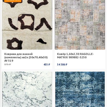
Коврики для ванной
Ковёр 1,60x2,30 RAGOLLE-
(комплекты) из2х (50х70,40х50)
MATRIX 989882-5250
AV 519
875 ₽
455 ₽
54 386 ₽