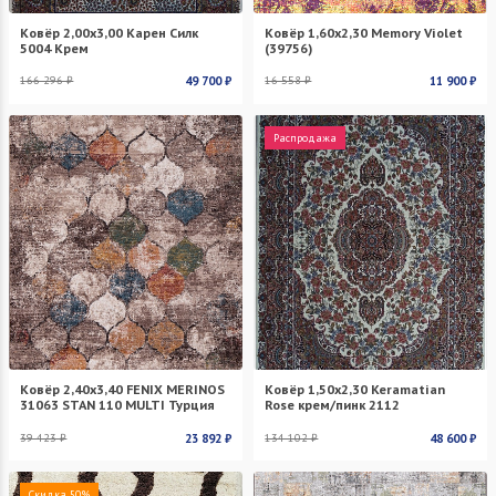
Ковёр 2,00х3,00 Карен Силк
Ковёр 1,60х2,30 Memory Violet
5004 Крем
(39756)
166 296 ₽
49 700 ₽
16 558 ₽
11 900 ₽
Распродажа
Ковёр 2,40х3,40 FENIX MERINOS
Ковёр 1,50х2,30 Keramatian
31063 STAN 110 MULTI Турция
Rose крем/пинк 2112
39 423 ₽
23 892 ₽
134 102 ₽
48 600 ₽
Скидка 50%