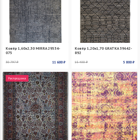
Ковёр 1,60х2,30 MIRRA 29534-
Ковёр 1,20х1,70 GRATKA 39642-
075
892
30 797 ₽
11 600 ₽
15 400 ₽
5 800 ₽
Распродажа