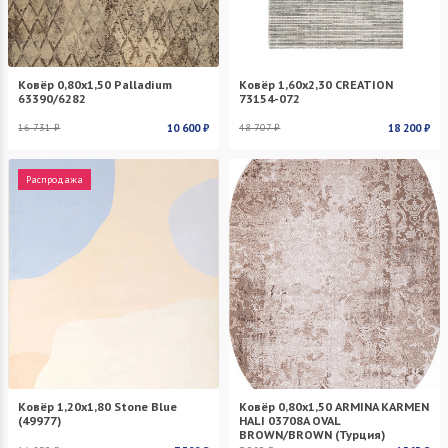
Ковёр 0,80х1,50 Palladium
Ковёр 1,60х2,30 CREATION
63390/6282
73154-072
16 731 ₽
10 600 ₽
48 707 ₽
18 200 ₽
Распродажа
Ковёр 1,20х1,80 Stone Blue
Ковёр 0,80х1,50 ARMINA KARMEN
(49977)
HALI 03708A OVAL
BROWN/BROWN (Турция)