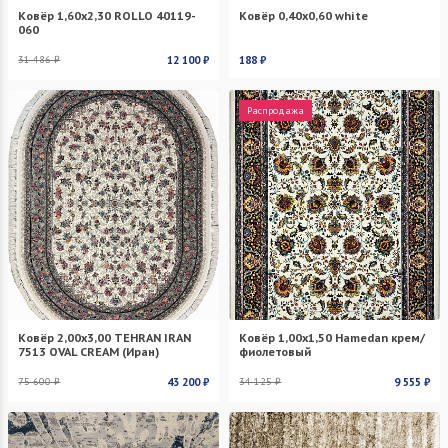
Ковёр 1,60х2,30 ROLLO 40119-
Ковёр 0,40х0,60 white
060
31 486 ₽
12 100 ₽
188 ₽
Распродажа
Ковёр 2,00х3,00 TEHRAN IRAN
Ковёр 1,00х1,50 Hamedan крем/
7513 OVAL CREAM (Иран)
фиолетовый
75 600 ₽
43 200 ₽
34 125 ₽
9 555 ₽