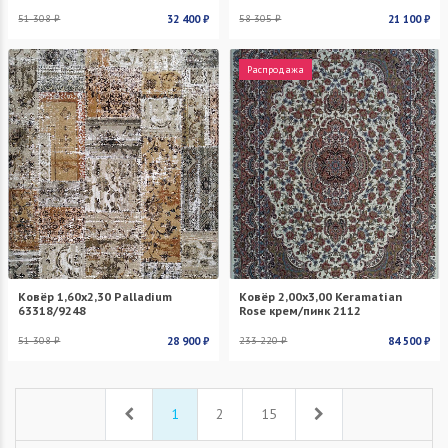
51 308 ₽
32 400 ₽
58 305 ₽
21 100 ₽
Распродажа
Ковёр 1,60х2,30 Palladium
Ковёр 2,00х3,00 Keramatian
63318/9248
Rose крем/пинк 2112
51 308 ₽
28 900 ₽
233 220 ₽
84 500 ₽
Назад
Вперед
1
2
15