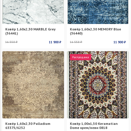
Ковёр 1,60х2,30 MARBLE Grey
Ковёр 1,60х2,30 MEMORY Blue
(36441)
(36440)
16 558 ₽
11 900 ₽
16 558 ₽
11 900 ₽
Распродажа
Ковёр 1,60х2,30 Palladium
Ковёр 1,00х1,50 Keramatian
63375/6252
Dome крем/неви 0818