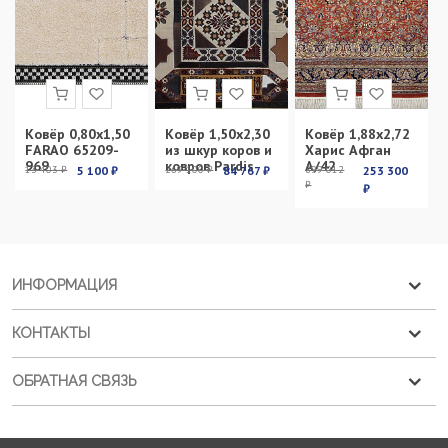
Ковёр 0,80х1,50
Ковёр 1,50х2,30
Ковёр 1,88х2,72
FARAO 65209-
из шкур коров и
Харис Афган
969
ковров Pardis
А/42
13 403 ₽
5 100 ₽
269 100 ₽
84 767 ₽
899 012
253 300
₽
₽
ИНФОРМАЦИЯ
КОНТАКТЫ
ОБРАТНАЯ СВЯЗЬ