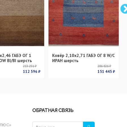
х2,46 ГАБЭ ОГ 1
Ковёр 2,10х2,71 ГАБЭ ОГ 8 W/C
OW BI/BI шерсть
ИРАН шерсть
213 251 ₽
286 826 ₽
112 596 ₽
151 445 ₽
ОБРАТНАЯ СВЯЗЬ
ПЛЮС»