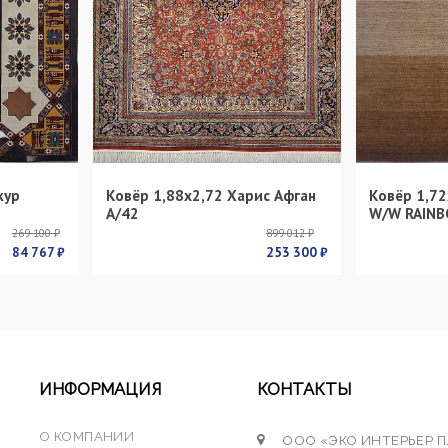
кур
Ковёр 1,88х2,72 Харис Афган
Ковёр 1,72
s
А/42
W/W RAINB
269 100 ₽
899 012 ₽
84 767 ₽
253 300 ₽
ИНФОРМАЦИЯ
КОНТАКТЫ
О КОМПАНИИ
ООО «ЭКО ИНТЕРЬЕР 