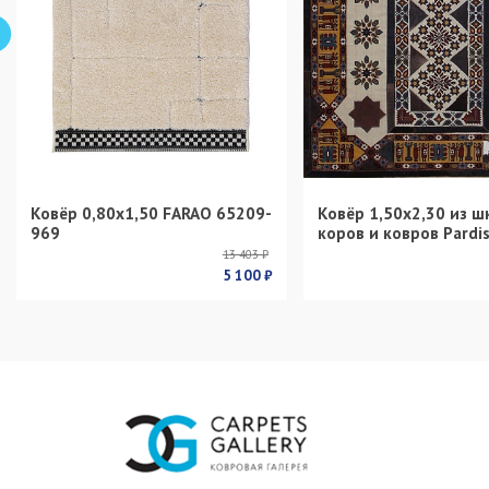
Ковёр 0,80х1,50 FARAO 65209-
Ковёр 1,50х2,30 из ш
969
коров и ковров Pardi
13 403 ₽
5 100 ₽